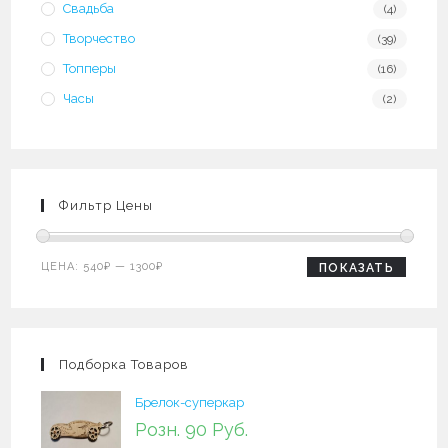
Свадьба
(4)
Творчество
(39)
Топперы
(16)
Часы
(2)
Фильтр Цены
Минимальная
Максимальная
ЦЕНА:
540₽
—
1300₽
ПОКАЗАТЬ
цена
цена
Подборка Товаров
Брелок-суперкар
Розн. 90 Руб.