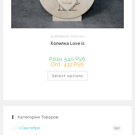
14 февраля
,
Копилки
Копилка Love is
Розн. 540 Руб.
Опт. 432 Руб.
Этот
Select options
товар
имеет
несколько
вариаций.
Опции
можно
выбрать
на
странице
товара.
Категории Товаров
1 Сентября
(11)