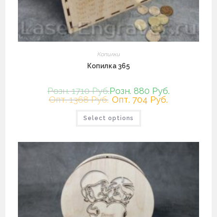
Копилки
Копилка 365
Розн. 1710 Руб.
Розн. 880 Руб.
Опт. 1368 Руб.
Опт. 704 Руб.
Этот
Select options
товар
имеет
несколько
вариаций.
Опции
можно
выбрать
на
странице
товара.