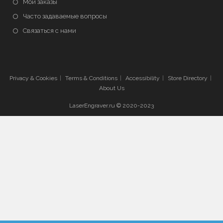
Мои заказы
Часто задаваемые вопросы
Связаться с нами
Privacy & Cookies
Terms & Conditions
Accessibility
Store Directory
About Us
LaserEngraver.ru © 2020-2023