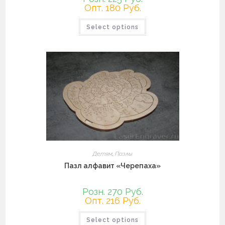
Опт. 180 Руб.
Этот
Select options
товар
имеет
несколько
вариаций.
Опции
можно
выбрать
на
странице
товара.
Детям
,
Пазлы
Пазл алфавит «Черепаха»
Розн. 270 Руб.
Опт. 216 Руб.
Этот
Select options
товар