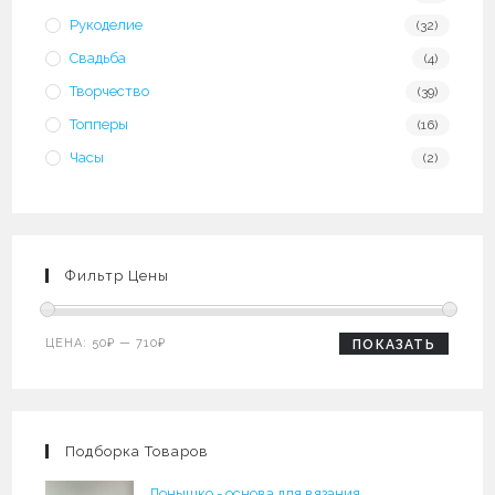
Рукоделие
(32)
Свадьба
(4)
Творчество
(39)
Топперы
(16)
Часы
(2)
Фильтр Цены
Минимальная
Максимальная
ЦЕНА:
50₽
—
710₽
ПОКАЗАТЬ
цена
цена
Подборка Товаров
Донышко - основа для вязания