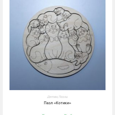
можно
выбрать
на
странице
товара.
Детям
,
Пазлы
Пазл «Котики»