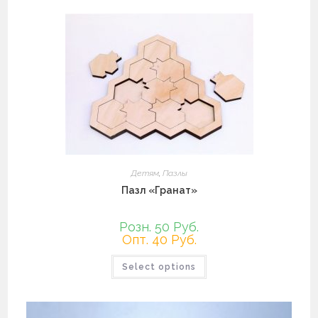
несколько
вариаций.
Опции
можно
выбрать
на
странице
товара.
Детям
,
Пазлы
Пазл «Гранат»
Розн. 50 Руб.
Опт. 40 Руб.
Этот
Select options
товар
имеет
несколько
вариаций.
Опции