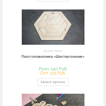
имеет
несколько
вариаций.
Опции
можно
выбрать
на
странице
товара.
Детям
,
Пазлы
Пазл головоломка «Шестиугольник»
Розн. 140 Руб.
Опт. 112 Руб.
Этот
Select options
товар
имеет
несколько
вариаций.
Опции
можно
выбрать
на