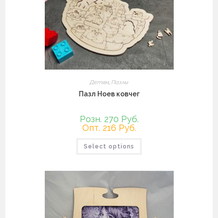
странице
товара.
Детям
,
Пазлы
Пазл Ноев ковчег
Розн. 270 Руб.
Опт. 216 Руб.
Этот
Select options
товар
имеет
несколько
вариаций.
Опции
можно
выбрать
на
странице
товара.