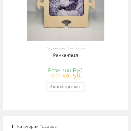
14 февраля
,
Дом
,
Пазлы
Рамка-пазл
Розн. 100 Руб.
Опт. 80 Руб.
Этот
Select options
товар
имеет
несколько
вариаций.
Опции
можно
выбрать
на
странице
товара.
Категории Товаров