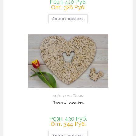
Розн. 410 Руб.
Опт. 328 Руб.
Этот
Select options
товар
имеет
несколько
вариаций.
Опции
можно
выбрать
на
странице
товара.
14 февраля
,
Пазлы
Пазл «Love is»
Розн. 430 Руб.
Опт. 344 Руб.
Этот
Select options