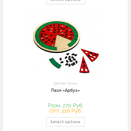
товар
имеет
несколько
вариаций.
Опции
можно
выбрать
на
странице
товара.
Детям
,
Пазлы
Пазл «Арбуз»
Розн. 270 Руб.
Опт. 216 Руб.
Этот
Select options
товар
имеет