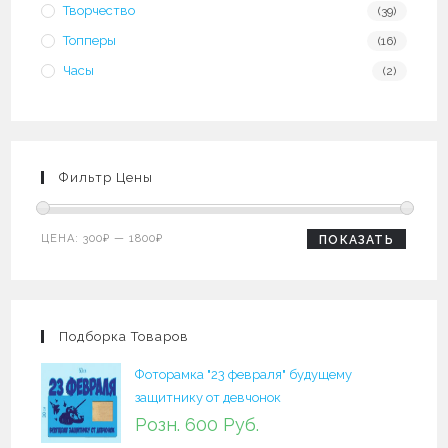
Творчество
(39)
Топперы
(16)
Часы
(2)
Фильтр Цены
Минимальная
Максимальная
ЦЕНА:
300₽
—
1800₽
ПОКАЗАТЬ
цена
цена
Подборка Товаров
Фоторамка "23 февраля" будущему
защитнику от девчонок
Розн. 600 Руб.