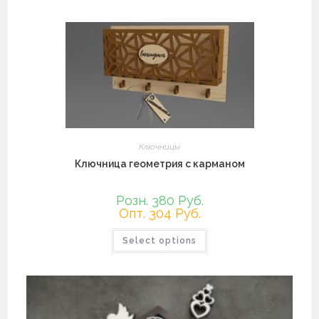
несколько
вариаций.
Опции
можно
выбрать
на
странице
товара.
Ключницы
Ключница геометрия с карманом
Розн. 380 Руб.
Опт. 304 Руб.
Этот
Select options
товар
имеет
несколько
вариаций.
Опции
можно
выбрать
на