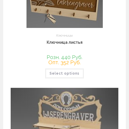
странице
товара.
Ключницы
Ключница листья
Розн. 440 Руб.
Опт. 352 Руб.
Этот
Select options
товар
имеет
несколько
вариаций.
Опции
можно
выбрать
на
странице
товара.