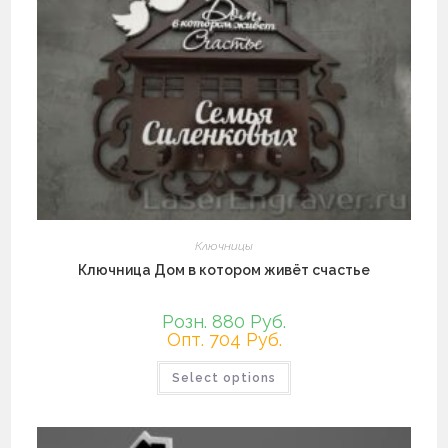
странице
товара.
Ключницы
Ключница Дом в котором живёт счастье
Розн. 880 Руб.
Опт. 704 Руб.
Этот
Select options
товар
имеет
несколько
вариаций.
Опции