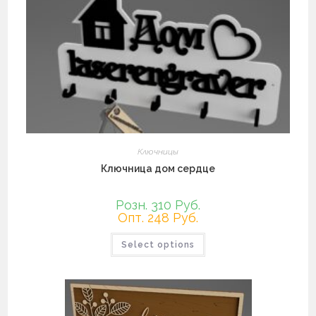
можно
выбрать
на
странице
товара.
Ключницы
Ключница дом сердце
Розн. 310 Руб.
Опт. 248 Руб.
Этот
Select options
товар
имеет
несколько
вариаций.
Опции
можно
выбрать
на