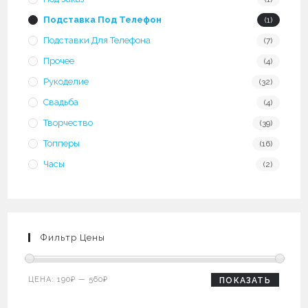
Подставка Под Телефон
(1)
Подставки Для Телефона
(7)
Прочее
(4)
Рукоделие
(32)
Свадьба
(4)
Творчество
(39)
Топперы
(16)
Часы
(2)
Фильтр Цены
Минимальная
Максимальная
ЦЕНА:
190₽
—
560₽
ПОКАЗАТЬ
цена
цена