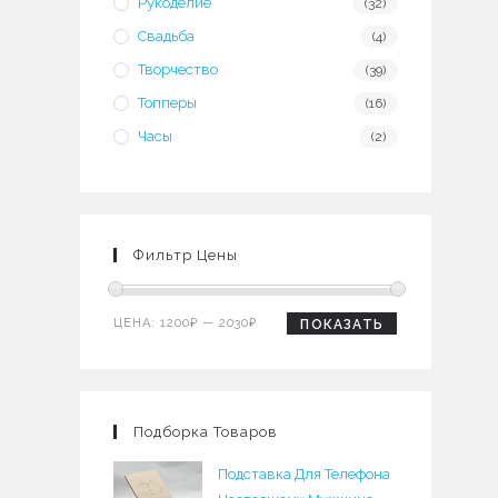
Рукоделие
(32)
Свадьба
(4)
Творчество
(39)
Топперы
(16)
Часы
(2)
Фильтр Цены
Минимальная
Максимальная
ЦЕНА:
1200₽
—
2030₽
ПОКАЗАТЬ
цена
цена
Подборка Товаров
Подставка Для Телефона