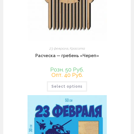
23 февраля
,
Красота
Расческа — гребень «Череп»
Розн. 50 Руб.
Опт. 40 Руб.
Этот
Select options
товар
имеет
несколько
вариаций.
Опции
можно
выбрать
на
странице
товара.