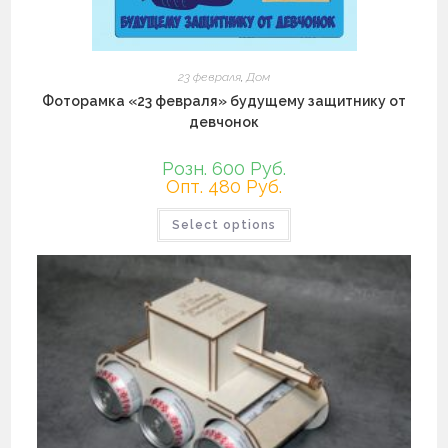
23 февраля
,
Дом
Фоторамка «23 февраля» будущему защитнику от
девчонок
Розн. 600 Руб.
Опт. 480 Руб.
Этот
Select options
товар
имеет
несколько
вариаций.
Опции
можно
выбрать
на
странице
товара.