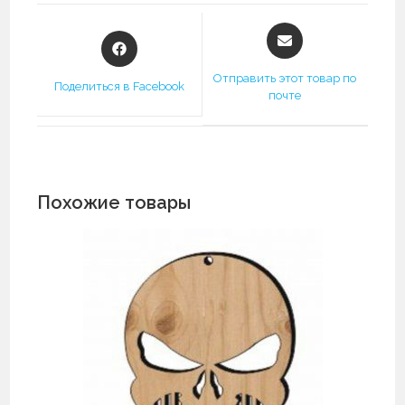
Открывается
Открывается
в
в
новом
новом
Отправить этот товар по
Поделиться в Facebook
окне
почте
окне
Похожие товары