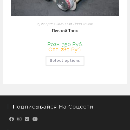
23 февраля
,
Именные
,
Папа хочет
Пивной Танк
Розн. 350 Руб.
Опт. 280 Руб.
Этот
Select options
товар
имеет
несколько
вариаций.
Опции
можно
выбрать
на
странице
товара.
Подписывайся На Соцсети