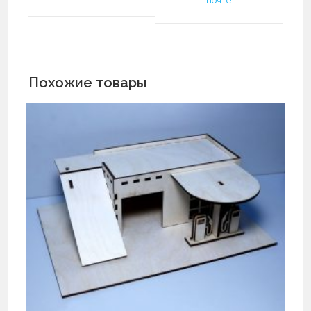
почте
окне
Похожие товары