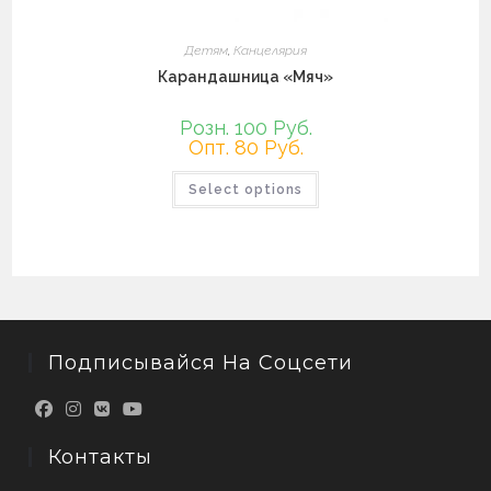
Детям
,
Канцелярия
Карандашница «Мяч»
Розн. 100 Руб.
Опт. 80 Руб.
Этот
Select options
товар
имеет
несколько
вариаций.
Опции
можно
выбрать
на
странице
товара.
Подписывайся На Соцсети
Контакты