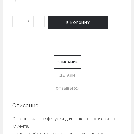
Количество
-
+
В КОРЗИНУ
Заготовка
для
значка,
брелка,
магнита
ОПИСАНИЕ
ДЕТАЛИ
ОТЗЫВЫ (0)
Описание
Очаровательные фигурки для нашего творческого
клиента. ⠀
Детишки обожают раскрашивать их, а потом