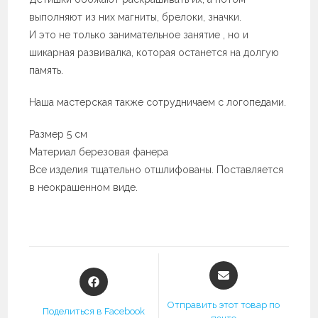
выполняют из них магниты, брелоки, значки. ⠀
И это не только занимательное занятие , но и
шикарная развивалка, которая останется на долгую
память. ⠀
Наша мастерская также сотрудничаем с логопедами.
Размер 5 см ⠀
Материал березовая фанера
Все изделия тщательно отшлифованы. Поставляется
в неокрашенном виде.
Открывается
Открывается
в
в
новом
новом
Отправить этот товар по
Поделиться в Facebook
окне