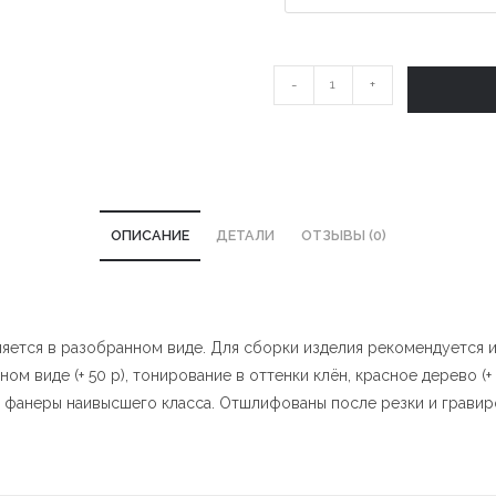
Количество
-
+
Шкатулка
"Люблю
тебя"
ОПИСАНИЕ
ДЕТАЛИ
ОТЗЫВЫ (0)
вляется в разобранном виде. Для сборки изделия рекомендуется 
м виде (+ 50 р), тонирование в оттенки клён, красное дерево (+ 
й фанеры наивысшего класса. Отшлифованы после резки и гравир