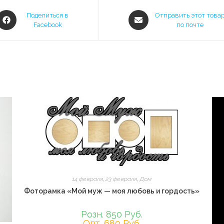
Открывается
Открывается
Поделиться в
Отправить этот това
в
Facebook
в
по почте
новом
новом
окне
окне
14 февраля
,
23 февраля
,
Дом
Фоторамка «Мой муж — моя любовь и гордость»
Розн. 850 Руб.
Опт. 680 Руб.