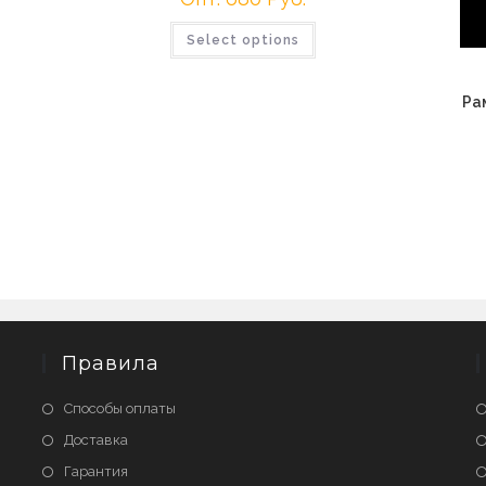
Этот
Select options
товар
имеет
несколько
вариаций.
Ра
Опции
можно
выбрать
на
странице
товара.
Правила
Способы оплаты
Доставка
Гарантия