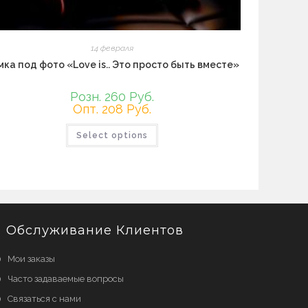
14 февраля
мка под фото «Love is.. Это просто быть вместе»
Розн. 260 Руб.
Опт. 208 Руб.
Этот
Select options
товар
имеет
несколько
вариаций.
Опции
можно
выбрать
на
странице
товара.
Обслуживание Клиентов
Мои заказы
Часто задаваемые вопросы
Связаться с нами