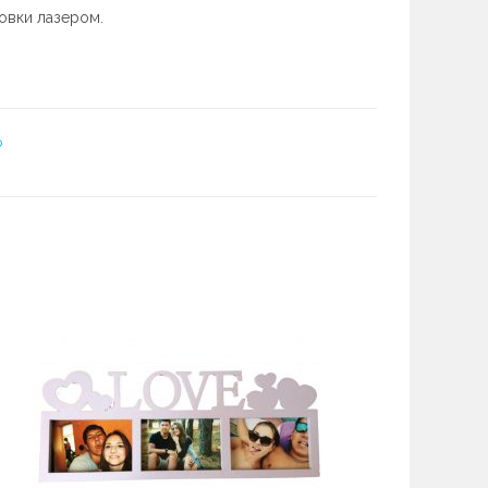
овки лазером.
р