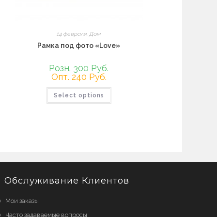
14 февраля
,
Дом
Рамка под фото «Love»
Розн. 300 Руб.
Опт. 240 Руб.
Этот
Select options
товар
имеет
несколько
вариаций.
Опции
можно
выбрать
на
странице
товара.
Обслуживание Клиентов
Мои заказы
Часто задаваемые вопросы