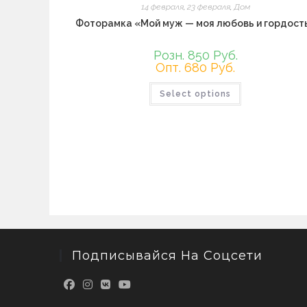
14 февраля
,
23 февраля
,
Дом
Фоторамка «Мой муж — моя любовь и гордост
Розн. 850 Руб.
Опт. 680 Руб.
Этот
Select options
товар
имеет
несколько
вариаций.
Опции
можно
выбрать
на
странице
товара.
Подписывайся На Соцсети