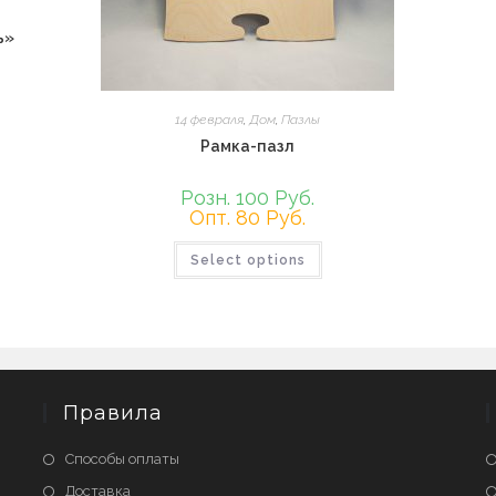
ь»
14 февраля
,
Дом
,
Пазлы
Рамка-пазл
Розн. 100 Руб.
Опт. 80 Руб.
Этот
Select options
товар
имеет
несколько
вариаций.
Опции
можно
выбрать
на
странице
товара.
Правила
Способы оплаты
Доставка