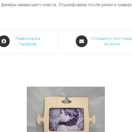
й фанеры наивысшего класса. Отшлифованы после резки и гравир
Открывается
Открывается
Поделиться в
Отправить этот това
в
Facebook
в
по почте
новом
новом
окне
окне