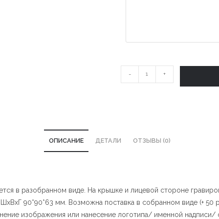
Количество
-
+
Подарочная
коробочка
"LOVE"
ОПИСАНИЕ
ДЕТАЛИ
ОТЗЫВЫ (0)
яется в разобранном виде. На крышке и лицевой стороне гравиро
ШхВхГ 90*90*63 мм. Возможна поставка в собранном виде (+ 50 р)
енение изображения или нанесение логотипа/ именной надписи/ 