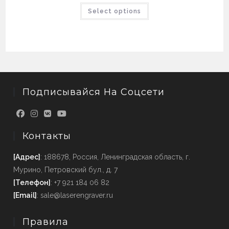
Select options
Подписывайся На Соцсети
Контакты
[Адрес]
: 188678, Россия, Ленинградская область, г.
Мурино, Петровский бул., д. 7
[Телефон]
: +7 921 184 06 82
[Email]
: sale@laserengraver.ru
Правила