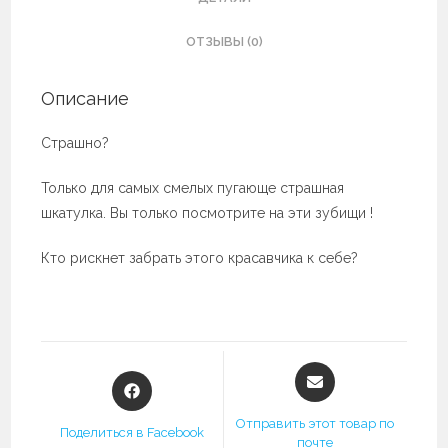
ОТЗЫВЫ (0)
Описание
Страшно?
Только для самых смелых пугающе страшная
шкатулка. Вы только посмотрите на эти зубищи !
Кто рискнет забрать этого красавчика к себе?
Открывается
Открывается
в
в
новом
новом
Отправить этот товар по
Поделиться в Facebook
окне
почте
окне