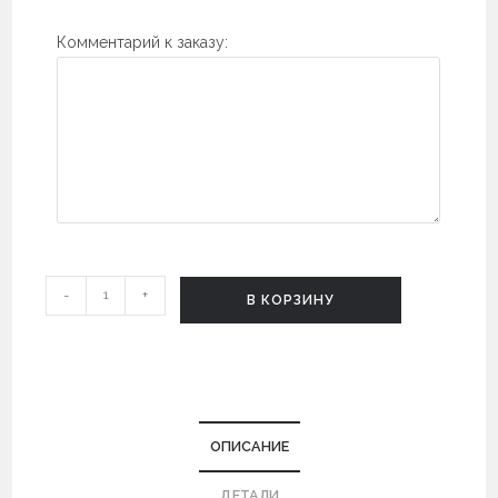
Комментарий к заказу:
Количество
-
+
В КОРЗИНУ
Шкатулка-
книга
Монстр
ОПИСАНИЕ
ДЕТАЛИ