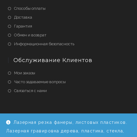
Способы оплаты
Доставка
Гарантия
Обмен и возврат
Информационная безопасность
Обслуживание Клиентов
Мои заказы
Часто задаваемые вопросы
Связаться с нами
Privacy & Cookies
Terms & Conditions
Accessibility
Store Directory
Лазерная резка фанеры, листовых пластиков.
About Us
Лазерная гравировка дерева, пластика, стекла,
LaserEngraver.ru © 2020-2023