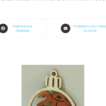
Открывается
Открывается
Поделиться в
Отправить этот това
в
Facebook
в
по почте
новом
новом
окне
окне