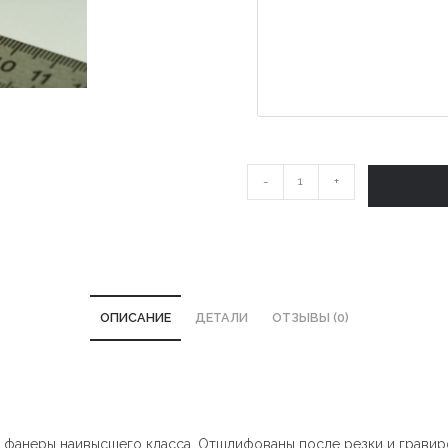
Количество
-
+
Ель
с
шариками
ОПИСАНИЕ
ДЕТАЛИ
ОТЗЫВЫ (0)
й фанеры наивысшего класса. Отшлифованы после резки и гравир