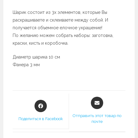
Шарик состоит из 3х элементов, которые Вы
раскрашиваете и склеиваете между собой. И
получается объемное елочное украшение!
По желанию можем собрать наборы: заготовка,
краски, кисть и коробочка.
Диаметр шарика 10 см
Фанера 3 мм
Открывается
Открывается
в
в
новом
новом
Отправить этот товар по
Поделиться в Facebook
окне
почте
окне