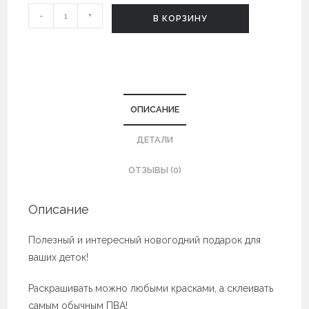
Количество
-
+
В КОРЗИНУ
Деревянный
трехслойный
новогодний
шарик
"С
ОПИСАНИЕ
Рождеством"
ДЕТАЛИ
ОТЗЫВЫ (0)
Описание
Полезный и интересный новогодний подарок для
ваших деток!
Раскрашивать можно любыми красками, а склеивать
самым обычным ПВА!