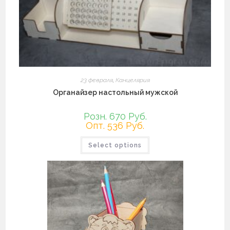
23 февраля
,
Канцелярия
Органайзер настольный мужской
Розн. 670 Руб.
Опт. 536 Руб.
Этот
Select options
товар
имеет
несколько
вариаций.
Опции
можно
выбрать
на
странице
товара.