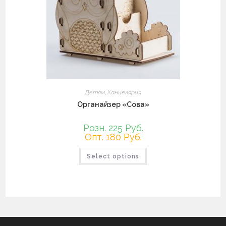
Детям
,
Канцелярия
Органайзер «Сова»
Розн. 225 Руб.
Опт. 180 Руб.
Этот
Select options
товар
имеет
несколько
вариаций.
Опции
можно
выбрать
на
странице
товара.