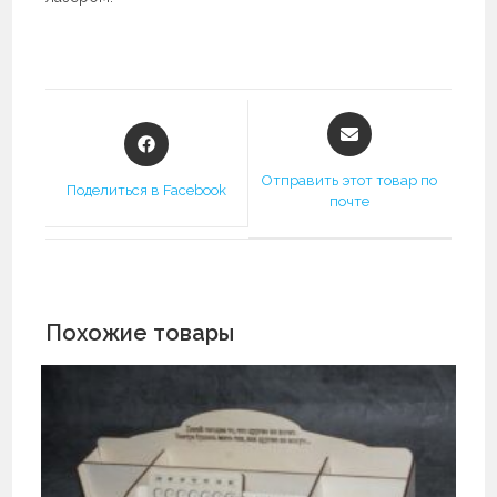
Открывается
Открывается
в
в
новом
новом
Отправить этот товар по
Поделиться в Facebook
окне
почте
окне
Похожие товары