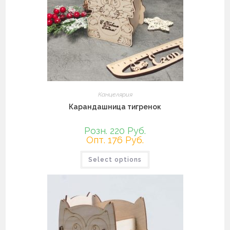
Канцелярия
Карандашница тигренок
Розн. 220 Руб.
Опт. 176 Руб.
Этот
Select options
товар
имеет
несколько
вариаций.
Опции
можно
выбрать
на
странице
товара.