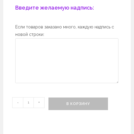
Введите желаемую надпись:
Если товаров заказано много, каждую надпись с
новой строки:
Количество
-
+
В КОРЗИНУ
Блокнот
Воздушные
шары